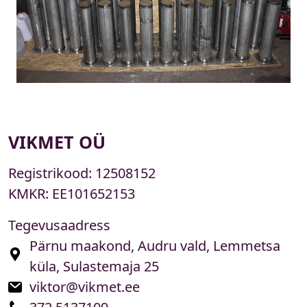
VIKMET OÜ
Registrikood:
12508152
KMKR:
EE101652153
Tegevusaadress
Pärnu maakond, Audru vald, Lemmetsa
küla, Sulastemaja 25
viktor@vikmet.ee