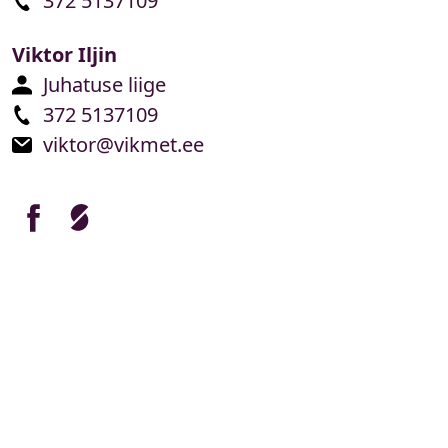
372 5137109
Viktor Iljin
Juhatuse liige
372 5137109
viktor@vikmet.ee